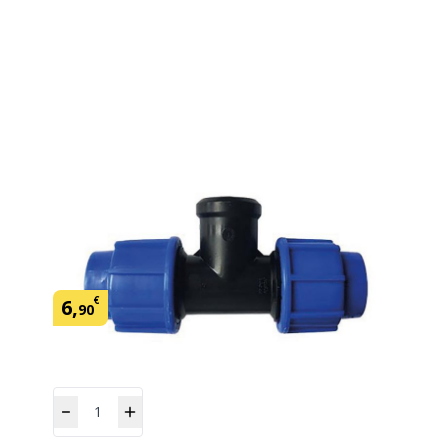
Raccord compression te femelle 32
x 26-34
SKU:
120230
Marque: Rain
€
6
,
90
Quantité
Ajouter
au panier