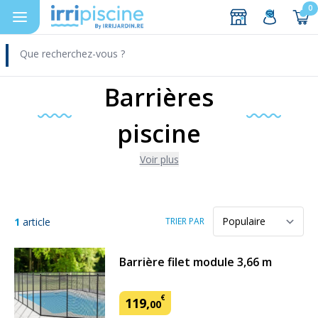
0
DEVIS
Aller au contenu
Barrières
piscine
Voir plus
1
article
TRIER PAR
Barrière filet module 3,66 m
€
119
,
00