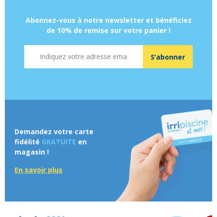
Abonnez-vous à notre newsletter et bénéficiez
de 10% de remise sur votre panier !
Adresse mail
S’abonner
Demandez votre carte
fidélité
GRATUITE
en
magasin !
En savoir plus