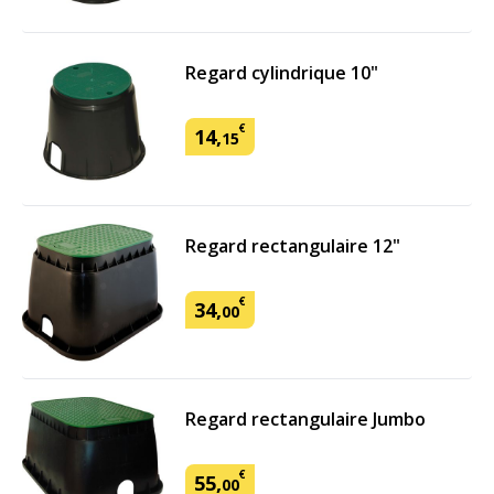
Regard cylindrique 10"
€
14
,
15
Regard rectangulaire 12"
€
34
,
00
Regard rectangulaire Jumbo
€
55
,
00