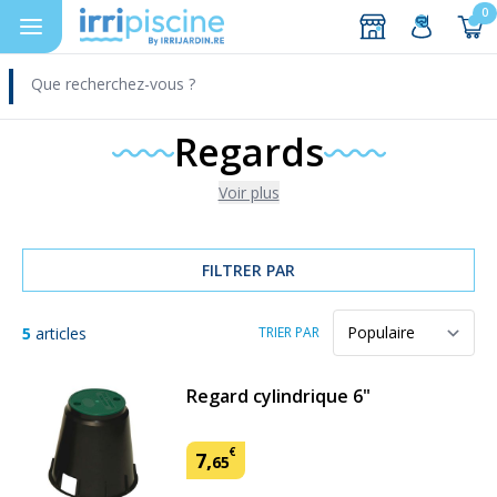
0
DEVIS
Aller au contenu
Regards
Voir plus
FILTRER PAR
5
articles
TRIER PAR
Regard cylindrique 6"
€
7
,
65