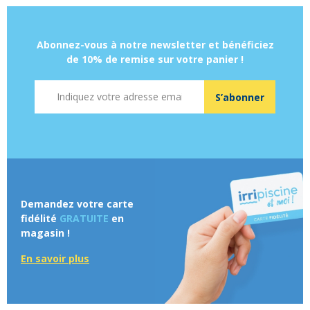
Abonnez-vous à notre newsletter et bénéficiez
de 10% de remise sur votre panier !
Adresse mail
S’abonner
Demandez votre carte
fidélité
GRATUITE
en
magasin !
En savoir plus