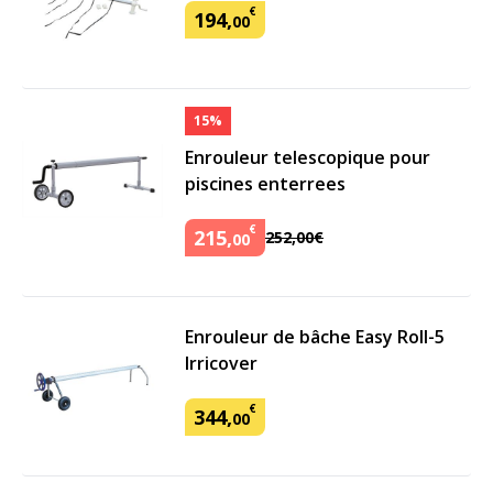
€
194
,
00
15%
Enrouleur telescopique pour
piscines enterrees
€
215
,
252
,
00
€
00
Enrouleur de bâche Easy Roll-5
Irricover
€
344
,
00