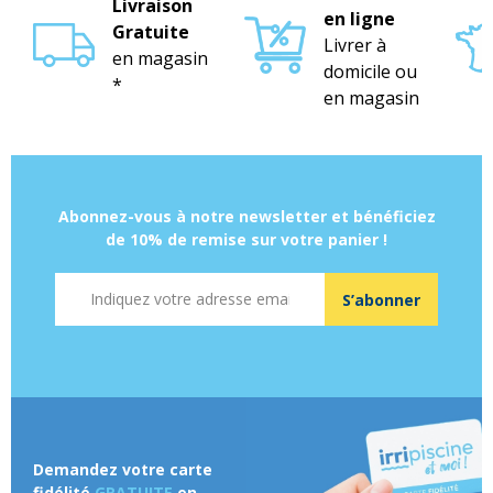
Livraison
en ligne
Gratuite
Livrer à
en magasin
domicile ou
*
en magasin
Abonnez-vous à notre newsletter et bénéficiez
de 10% de remise sur votre panier !
Adresse mail
S’abonner
Demandez votre carte
fidélité
GRATUITE
en