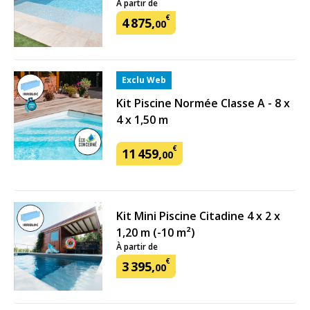
À partir de
€
4
875
,
00
Exclu Web
Kit Piscine Normée Classe A - 8 x
4 x 1,50 m
€
11
459
,
00
Kit Mini Piscine Citadine 4 x 2 x
1,20 m (-10 m²)
À partir de
€
3
395
,
00