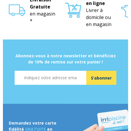
en ligne
Gratuite
Livrer à
en magasin
domicile ou
*
en magasin
Abonnez-vous à notre newsletter et bénéficiez
de 10% de remise sur votre panier !
Adresse mail
S’abonner
Demandez votre carte
fidélité
GRATUITE
en