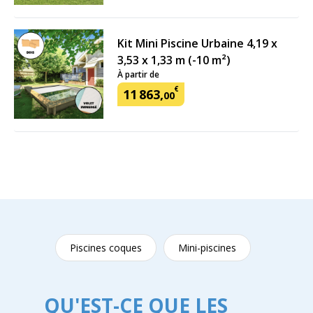
Kit Mini Piscine Urbaine 4,19 x
3,53 x 1,33 m (-10 m²)
À partir de
€
11
863
,
00
Piscines coques
Mini-piscines
QU'EST-CE QUE LES