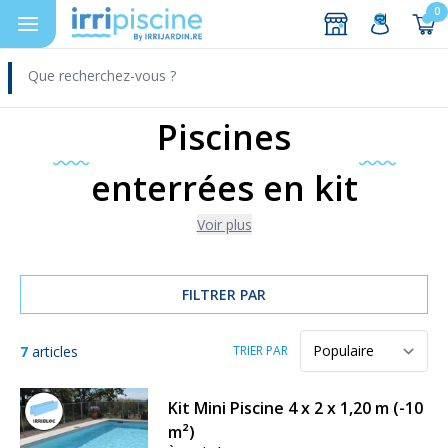
0
DEVIS
Aller au contenu
Piscines
enterrées en kit
Voir plus
FILTRER PAR
7
articles
TRIER PAR
Kit Mini Piscine 4 x 2 x 1,20 m (-10
m²)