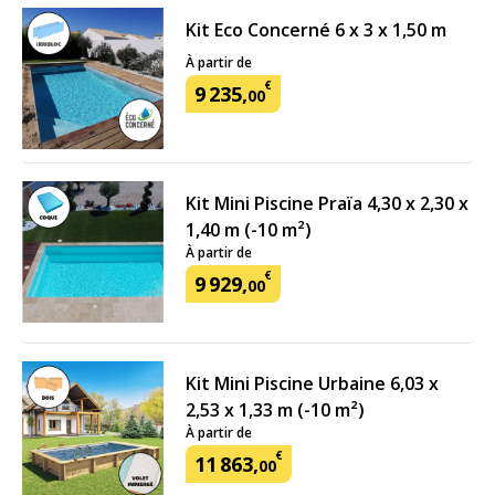
Kit Eco Concerné 6 x 3 x 1,50 m
À partir de
€
9
235
,
00
Kit Mini Piscine Praïa 4,30 x 2,30 x
1,40 m (-10 m²)
À partir de
€
9
929
,
00
Kit Mini Piscine Urbaine 6,03 x
2,53 x 1,33 m (-10 m²)
À partir de
€
11
863
,
00