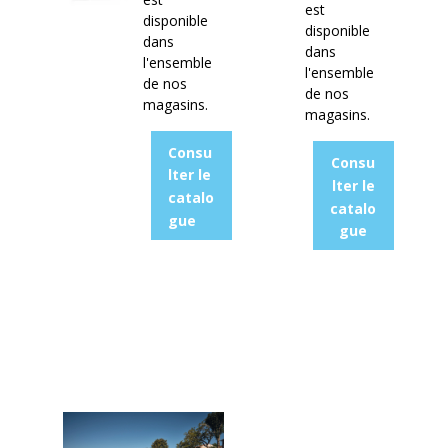
est
disponible
disponible
dans
dans
l'ensemble
l'ensemble
de nos
de nos
magasins.
magasins.
Consu
Consu
lter le
lter le
catalo
catalo
gue
gue