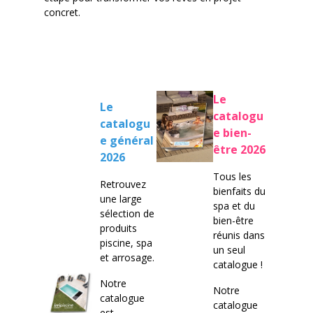
concret.
Le
Le
catalogu
catalogu
e bien-
e général
être 2026
2026
Tous les
Retrouvez
bienfaits du
une large
spa et du
sélection de
bien-être
produits
réunis dans
piscine, spa
un seul
et arrosage.
catalogue !
Notre
Notre
catalogue
catalogue
est