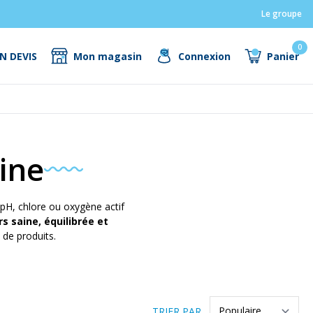
Le groupe
0
N DEVIS
Mon magasin
Connexion
Panier
ine
 pH, chlore ou oxygène actif
s saine, équilibrée et
 de produits.
TRIER PAR