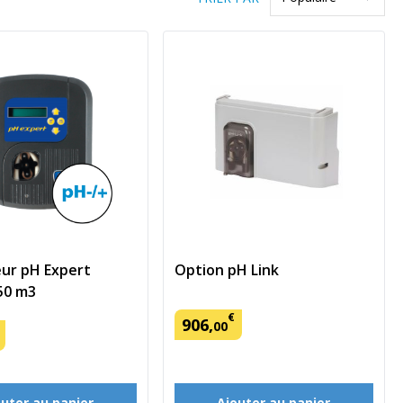
ur pH Expert
Option pH Link
50 m3
€
906
,
00
outer au panier
Ajouter au panier