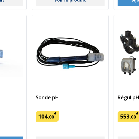
Sonde pH
Régul pH
€
€
104
,
553
,
00
00