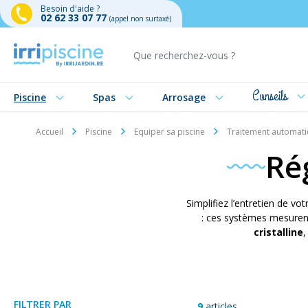
Besoin d'aide ?
02 62 33 07 77
(appel non surtaxé)
Aller au contenu
Conseils
Piscine
Spas
Arrosage
Accueil
Piscine
Equiper sa piscine
Traitement automati
Ré
Simplifiez l’entretien de vo
: ces systèmes mesurent
cristalline
,
FILTRER PAR
9
articles