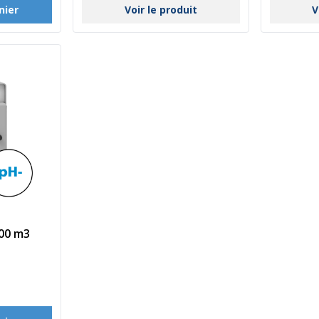
Voir le produit
V
nier
00 m3