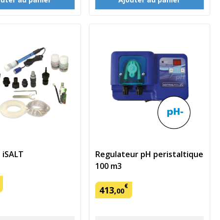
 iSALT
Regulateur pH peristaltique
100 m3
€
413
,
00