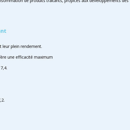
nsommation de produits traitants, propices aux développements des a
ant
 leur plein rendement.
nfère une efficacité maximum
7,4.
,2.