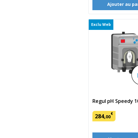
Ajouter au pa
Exclu Web
Regul pH Speedy 1
€
284
,
00