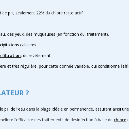
.
 8 de pH, seulement 22% du chlore reste actif.
 peau, des yeux, des muqueuses (en fonction du traitement).
ipitations calcaires.
 filtration
, du revêtement
ière et très régulière, pour cette donnée variable, qui conditionne l’eff
LATEUR ?
le pH de l'eau dans la plage idéale en permanence, assurant ainsi une
méliore l'efficacité des traitements de désinfection à base de
chlore
o