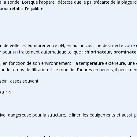
la sonde. Lorsque l'appareil détecte que le pH s'écarte de la plage idé
r rétablir l'équilibre
ion de veiller et équilibrer votre pH, en aucun cas il ne désinfecte vo
r pour un traitement automatique tel que :
chlorinateur
,
brominate
 en fonction de son environnement : la température extérieure, une 
r, le temps de filtration. Il se modifie d’heures en heures, il peut mê
besoin, assez souvent.
0 à 14
osive, dangereuse pour la structure, le liner, les équipements et aussi 