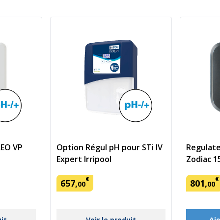
LEO VP
Option Régul pH pour STi IV
Regulate
Expert Irripool
Zodiac 1
€
€
657
,
801
,
00
00
uit
Voir le produit
Aj