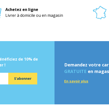
Achetez en ligne
Livrer à domicile ou en magasin
énéficiez de 10% de
Demandez votre cart
r !
GRATUITE
en magasi
S’abonner
En savoir plus