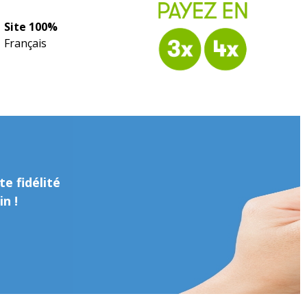
Site 100%
Français
e fidélité
n !