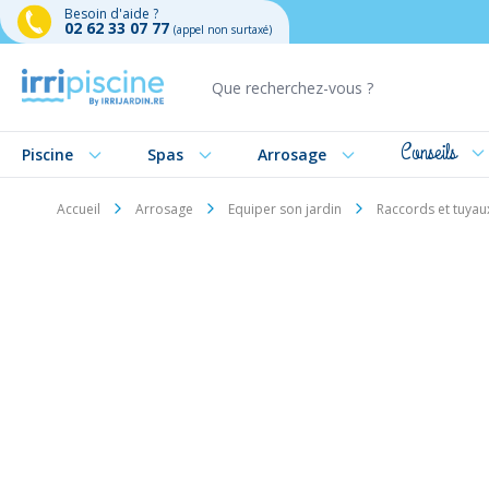
Besoin d'aide ?
02 62 33 07 77
(appel non surtaxé)
Aller au contenu
Conseils
Piscine
Spas
Arrosage
Accueil
Arrosage
Equiper son jardin
Raccords et tuyau