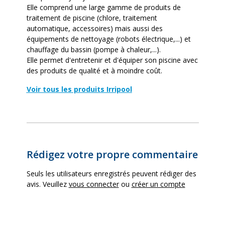
Elle comprend une large gamme de produits de
Turbine
Noryl
traitement de piscine (chlore, traitement
automatique, accessoires) mais aussi des
équipements de nettoyage (robots électrique,...) et
Protection
IP 55, Isolation classe F
chauffage du bassin (pompe à chaleur,...).
Elle permet d'entretenir et d'équiper son piscine avec
Compatible traitement
Oui
des produits de qualité et à moindre coût.
au sel
Voir tous les produits Irripool
Couvercle
Transparent à visser
Câble
Non
Rédigez votre propre commentaire
Alimentation (volts)
220 volts
Seuls les utilisateurs enregistrés peuvent rédiger des
avis. Veuillez
vous connecter
ou
créer un compte
Garantie fournisseur
4 ans