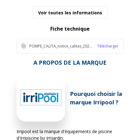
Volume max piscine
120 m³
Voir toutes les informations
Puissance de la pompe
2 CV
Fiche technique
Débit (m3/h)
24 m³/h
POMPE_CALITA_notice_calitas_2022_1_a768
Télécharger
Technologie
Fixe
A PROPOS DE LA MARQUE
Ampérage
9 A
Pourquoi choisir la
Auto-amorçante
Oui
marque Irripool ?
Entrée/Sortie (diamètre)
50
Corps de pompe
Polypropylène
Irripool est la marque d'équipements de piscine
d'Irripiscine by Irrijardin.