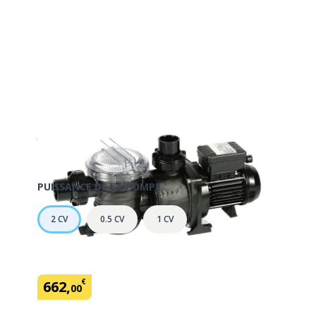
Pompe piscine 2 Cv CALITA mono
En savoir plus
SKU:
434242
Marque: Irripool
PUISSANCE DE LA POMPE
2 CV
0.5 CV
1 CV
€
662
,
00