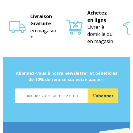
Achetez
Livraison
en ligne
Gratuite
Livrer à
en magasin
domicile ou
*
en magasin
Abonnez-vous à notre newsletter et bénéficiez
de 10% de remise sur votre panier !
Adresse mail
S’abonner