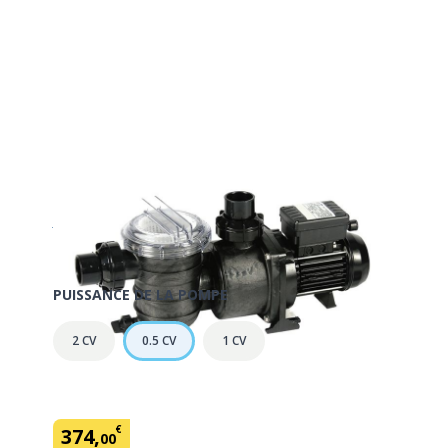
Pompe piscine 0,50 Cv CALITA
mono
En savoir plus
SKU:
434238
Marque: Irripool
PUISSANCE DE LA POMPE
2 CV
0.5 CV
1 CV
€
374
,
00