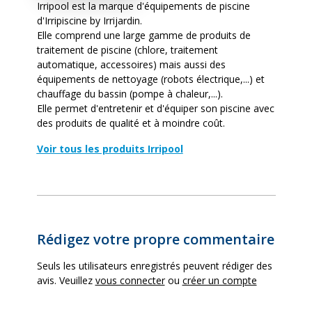
Corps de pompe
Polypropylène
Irripool est la marque d'équipements de piscine
d'Irripiscine by Irrijardin.
Elle comprend une large gamme de produits de
Turbine
Noryl
traitement de piscine (chlore, traitement
automatique, accessoires) mais aussi des
équipements de nettoyage (robots électrique,...) et
Protection
IP 55, Isolation classe F
chauffage du bassin (pompe à chaleur,...).
Elle permet d'entretenir et d'équiper son piscine avec
Compatible traitement
Oui
des produits de qualité et à moindre coût.
au sel
Voir tous les produits Irripool
Couvercle
Transparent à visser
Câble
Non
Rédigez votre propre commentaire
Alimentation (volts)
220 volts
Seuls les utilisateurs enregistrés peuvent rédiger des
avis. Veuillez
vous connecter
ou
créer un compte
Garantie fournisseur
4 ans