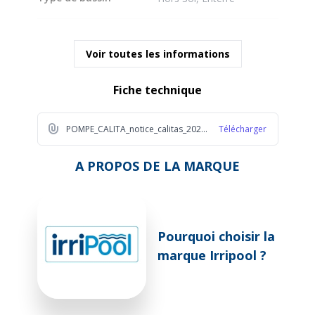
Volume max piscine
40 m³
Voir toutes les informations
Puissance de la pompe
0.5 CV
Fiche technique
Débit (m3/h)
7 m³/h
POMPE_CALITA_notice_calitas_2022_1_a768
Télécharger
Technologie
Fixe
A PROPOS DE LA MARQUE
Ampérage
2.1 A
Pourquoi choisir la
Auto-amorçante
Oui
marque Irripool ?
Entrée/Sortie (diamètre)
50