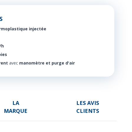
S
rmoplastique injectée
/h
oies
rent
avec
manomètre et purge d'air
LA
LES AVIS
MARQUE
CLIENTS