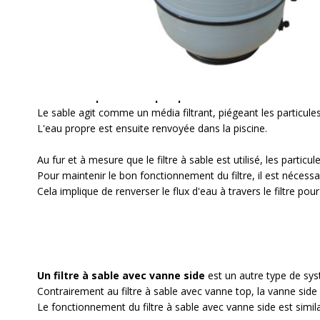
DESCRIPTION
Un filtre à sable pour piscine
est un système de filtration
Il est composé d'un réservoir contenant du sable
spécialement
Le fonctionnement du filtre à sable est assez simple.
L'eau de la piscine est pompée dans le réservoir du fil
Le sable agit comme un média filtrant
, piégeant les particule
L'eau propre est ensuite renvoyée dans la piscine.
Au fur et à mesure que le filtre à sable est utilisé, les partic
Pour maintenir le bon fonctionnement du filtre, il est néces
Cela implique de renverser le flux d'ea
u à travers le filtre po
Un filtre à sable avec vanne side
est un autre type de syst
Contrairement au filtre à sable avec vanne top,
la vanne side 
Le fonctionnement du filtre à sable avec vanne side
est simil