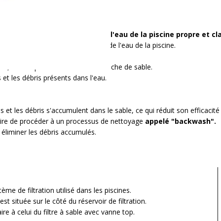
 couramment utilisé pour maintenir
l'eau de la piscine propre et cla
 conçu pour filtrer les impuretés de l'eau de la piscine.
tre
, où elle passe à travers une couche de sable.
s et les débris présents dans l'eau.
ules et les débris s'accumulent dans le sable,
ce qui réduit son efficacité 
saire de procéder à un processus de nettoyage
appelé "backwash".
ur éliminer les débris accumulés.
ème de filtration utilisé dans les piscines.
est située
sur le côté du réservoir de filtration.
aire à celui du filtre à sable avec vanne top.