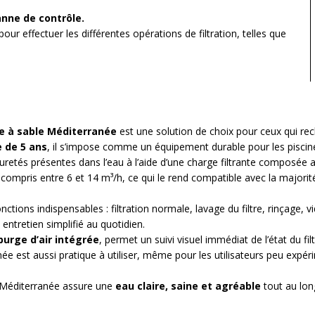
anne de contrôle.
 pour effectuer les différentes opérations de filtration, telles que
re à sable Méditerranée
est une solution de choix pour ceux qui rec
 de 5 ans
, il s’impose comme un équipement durable pour les piscines
puretés présentes dans l’eau à l’aide d’une charge filtrante composée 
 compris entre 6 et 14 m³/h
, ce qui le rend compatible avec la majorit
tions indispensables : filtration normale, lavage du filtre, rinçage, 
ntretien simplifié au quotidien.
purge d’air intégrée
, permet un suivi visuel immédiat de l’état du filt
anée est aussi pratique à utiliser, même pour les utilisateurs peu expér
tre Méditerranée assure une
eau claire, saine et agréable
tout au long