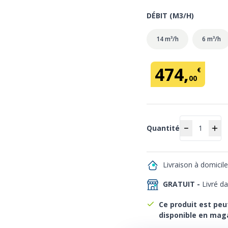
DÉBIT (M3/H)
14 m³/h
6 m³/h
474
,
€
00
Quantité
Quantité
Livraison à domicil
GRATUIT -
Livré d
Ce produit est peu
disponible en mag