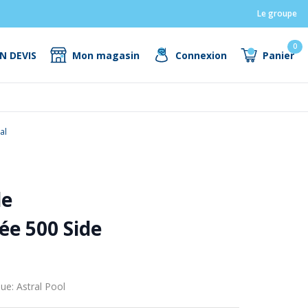
Le groupe
0
N DEVIS
Mon magasin
Connexion
Panier
al
le
ée 500 Side
ue: Astral Pool