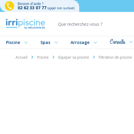
Besoin d'aide ?
02 62 33 07 77
(appel non surtaxé)
Aller au contenu
Conseils
Piscine
Spas
Arrosage
Accueil
Piscine
Equiper sa piscine
Filtration de piscine