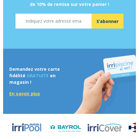
de 10% de remise sur votre panier !
Adresse mail
S’abonner
Demandez votre carte
fidélité
GRATUITE
en
magasin !
En savoir plus