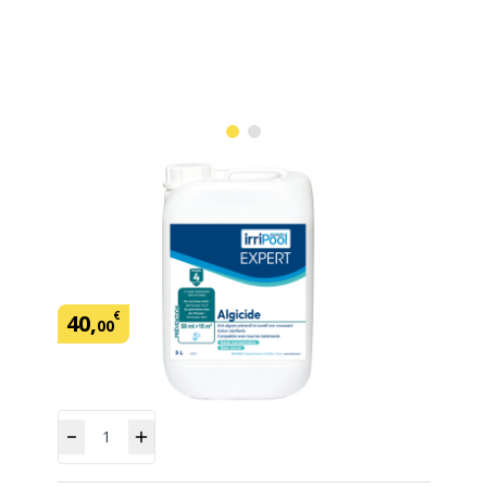
Algicide 5 L Expert Irripool
SKU:
429572
Marque: Irripool Expert
€
40
,
00
Quantité
Ajouter
au panier