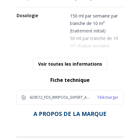
Dosologie
150 ml par semaine par
tranche de 10 m³
(traitement initial)
50 ml par tranche de 10
m³ chaque semaine
(traitement
hebdomadaire)
Voir toutes les informations
250 ml par tranche de 10
m³ + 10 pastilles de chlore
Fiche technique
choc 20g (traitement
curatif)
429572_FDS_IRRIPOOL_EXPERT_ANTIALGUES_EN_5L_2025_1_2c61
Télécharger
Étapes de traitement
4. Prévention
A PROPOS DE LA MARQUE
Forme du produit
Liquide